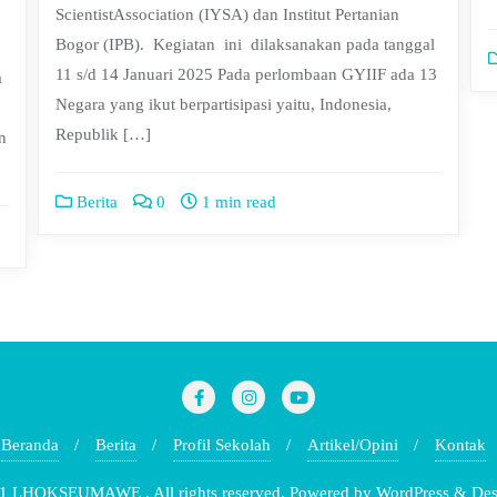
ScientistAssociation (IYSA) dan Institut Pertanian
Bogor (IPB). Kegiatan ini dilaksanakan pada tanggal
11 s/d 14 Januari 2025 Pada perlombaan GYIIF ada 13
a
Negara yang ikut berpartisipasi yaitu, Indonesia,
Republik […]
n
Berita
0
1 min read
Beranda
Berita
Profil Sekolah
Artikel/Opini
Kontak
1 LHOKSEUMAWE . All rights reserved.
Powered by
WordPress
&
Des