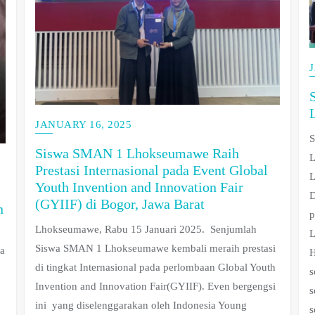
JANUARY 16, 2025
Siswa SMAN 1 Lhokseumawe Raih
Prestasi Internasional pada Event Global
L
Youth Invention and Innovation Fair
D
(GYIIF) di Bogor, Jawa Barat
n
p
Lhokseumawe, Rabu 15 Januari 2025. Senjumlah
L
Siswa SMAN 1 Lhokseumawe kembali meraih prestasi
ia
H
di tingkat Internasional pada perlombaan Global Youth
s
Invention and Innovation Fair(GYIIF). Even bergengsi
s
ini yang diselenggarakan oleh Indonesia Young
s