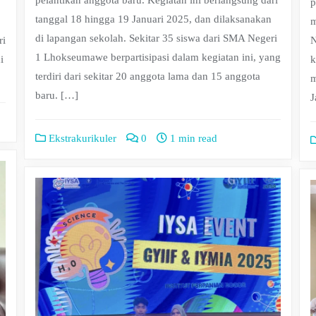
pelantikan anggota baru. Kegiatan ini berlangsung dari
p
tanggal 18 hingga 19 Januari 2025, dan dilaksanakan
m
di lapangan sekolah. Sekitar 35 siswa dari SMA Negeri
ri
N
1 Lhokseumawe berpartisipasi dalam kegiatan ini, yang
i
k
terdiri dari sekitar 20 anggota lama dan 15 anggota
m
baru. […]
J
Ekstrakurikuler
0
1 min read