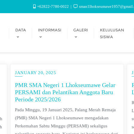
+62822-7780-0022
sman1lhokseumawe1957@gmail
DATA
INFORMASI
GALERI
KELULUSAN
SISWA
JANUARY 20, 2025
PMR SMA Negeri 1 Lhokseumawe Gelar
PERSAMI dan Pelantikan Anggota Baru
Periode 2025/2026
R
Pada Minggu, 19 Januari 2025, Palang Merah Remaja
L
(PMR) SMA Negeri 1 Lhokseumawe mengadakan
ah
s
Perkemahan Sabtu Minggu (PERSAMI) sekaligus
h
s