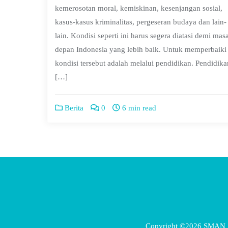
kemerosotan moral, kemiskinan, kesenjangan sosial,
kasus-kasus kriminalitas, pergeseran budaya dan lain-
lain. Kondisi seperti ini harus segera diatasi demi mas
depan Indonesia yang lebih baik. Untuk memperbaiki
kondisi tersebut adalah melalui pendidikan. Pendidika
[…]
Berita
0
6 min read
Copyright ©2026 SMAN 