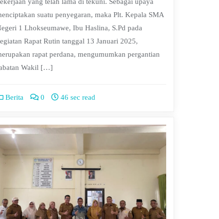
ekerjaan yang telah lama di tekuni. Sebagai upaya
enciptakan suatu penyegaran, maka Plt. Kepala SMA
egeri 1 Lhokseumawe, Ibu Haslina, S.Pd pada
egiatan Rapat Rutin tanggal 13 Januari 2025,
erupakan rapat perdana, mengumumkan pergantian
abatan Wakil […]
Berita
0
46 sec read