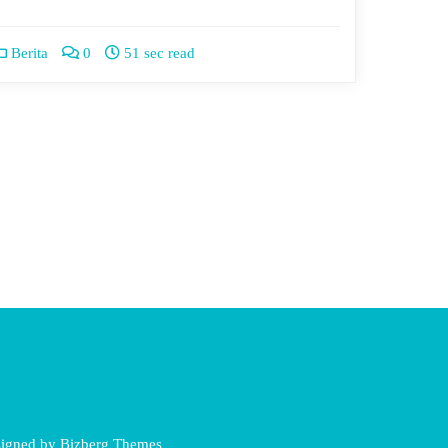
Berita
0
51 sec read
igned by
Bizberg Themes