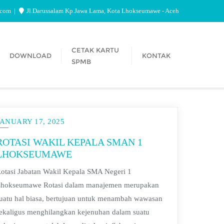
.com
Jl.Darussalam Kp.Jawa Lama, Kota Lhokseumawe - Aceh
CETAK KARTU
DOWNLOAD
KONTAK
SPMB
JANUARY 17, 2025
ROTASI WAKIL KEPALA SMAN 1
LHOKSEUMAWE
otasi Jabatan Wakil Kepala SMA Negeri 1
hokseumawe Rotasi dalam manajemen merupakan
uatu hal biasa, bertujuan untuk menambah wawasan
ekaligus menghilangkan kejenuhan dalam suatu