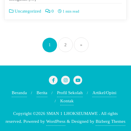
Uncategorized
0
1 min read
1
2
»
Beranda
Berita
Profil Sekolah
Artikel/Opini
Kontak
Copyright ©2026 SMAN 1 LHOKSEUMAWE . All rights
reserved.
Powered by
WordPress
&
Designed by
Bizberg Themes