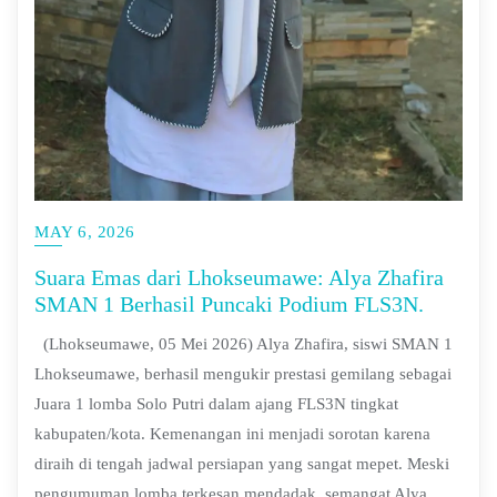
MAY 6, 2026
Suara Emas dari Lhokseumawe: Alya Zhafira
SMAN 1 Berhasil Puncaki Podium FLS3N.
(Lhokseumawe, 05 Mei 2026) Alya Zhafira, siswi SMAN 1
Lhokseumawe, berhasil mengukir prestasi gemilang sebagai
Juara 1 lomba Solo Putri dalam ajang FLS3N tingkat
kabupaten/kota. Kemenangan ini menjadi sorotan karena
diraih di tengah jadwal persiapan yang sangat mepet. Meski
pengumuman lomba terkesan mendadak, semangat Alya