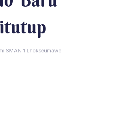
id Baru
itutup
Resmi SMAN 1 Lhokseumawe