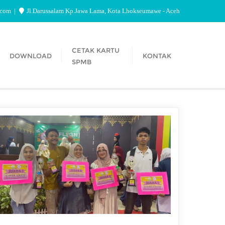
.com
Jl.Darussalam Kp.Jawa Lama, Kota Lhokseumawe - Aceh
CETAK KARTU
DOWNLOAD
KONTAK
SPMB