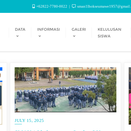
+62822-7780-0022
sman1lhokseumawe1957@gmail
DATA
INFORMASI
GALERI
KELULUSAN
SISWA
JULY 15, 2025