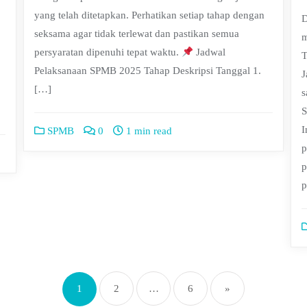
yang telah ditetapkan. Perhatikan setiap tahap dengan
D
seksama agar tidak terlewat dan pastikan semua
m
persyaratan dipenuhi tepat waktu.
Jadwal
T
Pelaksanaan SPMB 2025 Tahap Deskripsi Tanggal 1.
J
[…]
s
S
I
SPMB
0
1 min read
p
p
p
1
2
…
6
»