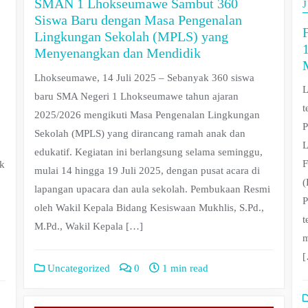
SMAN 1 Lhokseumawe Sambut 360
J
Siswa Baru dengan Masa Pengenalan
Lingkungan Sekolah (MPLS) yang
Menyenangkan dan Mendidik
Lhokseumawe, 14 Juli 2025 – Sebanyak 360 siswa
L
baru SMA Negeri 1 Lhokseumawe tahun ajaran
t
2025/2026 mengikuti Masa Pengenalan Lingkungan
P
Sekolah (MPLS) yang dirancang ramah anak dan
L
edukatif. Kegiatan ini berlangsung selama seminggu,
F
ak
mulai 14 hingga 19 Juli 2025, dengan pusat acara di
(
lapangan upacara dan aula sekolah. Pembukaan Resmi
P
oleh Wakil Kepala Bidang Kesiswaan Mukhlis, S.Pd.,
t
M.Pd., Wakil Kepala […]
m
Uncategorized
0
1 min read