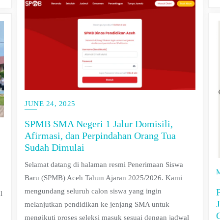
JUNE 24, 2025
SPMB SMA Negeri 1 Jalur Domisili,
Afirmasi, dan Perpindahan Orang Tua
Sudah Dimulai
Selamat datang di halaman resmi Penerimaan Siswa
Baru (SPMB) Aceh Tahun Ajaran 2025/2026. Kami
mengundang seluruh calon siswa yang ingin
l
melanjutkan pendidikan ke jenjang SMA untuk
mengikuti proses seleksi masuk sesuai dengan jadwal