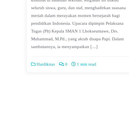
khidmat di halaman sekolah. Kegiatan ini diikuti
seluruh siswa, guru, dan staf, menghadirkan suasana
meriah dalam merayakan momen bersejarah bagi
pendidikan Indonesia. Upacara dipimpin Pelaksana
Tugas (Plt) Kepala SMAN 1 Lhokseumawe, Drs.
Muhammad, M.Pd., yang akrab disapa Papi. Dalam
sambutannya, ia menyampaikan […]
Hardiknas
0
1 min read