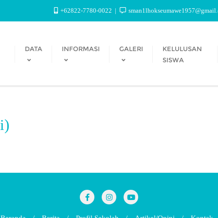
+62822-7780-0022
sman1lhokseumawe1957@gmail
DATA
INFORMASI
GALERI
KELULUSAN
SISWA
i)
Beranda
Berita
Profil Sekolah
Artikel/Opini
Kontak