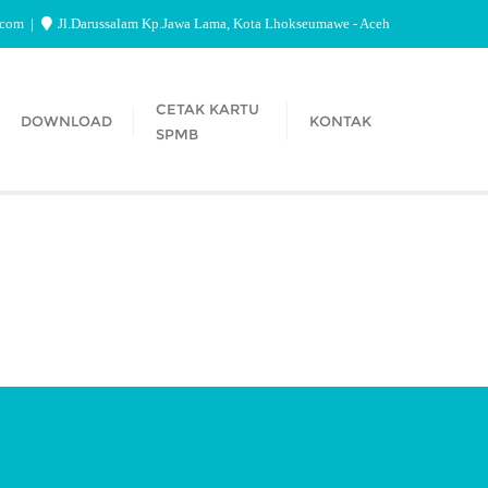
.com
Jl.Darussalam Kp.Jawa Lama, Kota Lhokseumawe - Aceh
CETAK KARTU
DOWNLOAD
KONTAK
SPMB