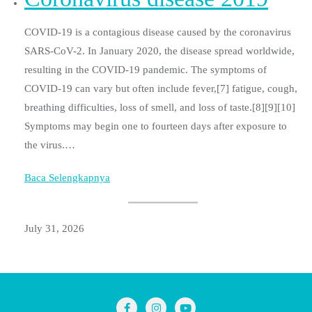
COVID-19 is a contagious disease caused by the coronavirus
SARS-CoV-2. In January 2020, the disease spread worldwide,
resulting in the COVID-19 pandemic. The symptoms of
COVID‑19 can vary but often include fever,[7] fatigue, cough,
breathing difficulties, loss of smell, and loss of taste.[8][9][10]
Symptoms may begin one to fourteen days after exposure to
the virus.…
Baca Selengkapnya
July 31, 2026