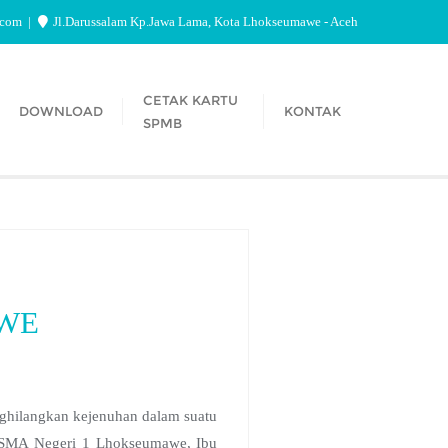
.com
Jl.Darussalam Kp.Jawa Lama, Kota Lhokseumawe - Aceh
CETAK KARTU
DOWNLOAD
KONTAK
SPMB
AWE
ghilangkan kejenuhan dalam suatu
la SMA Negeri 1 Lhokseumawe, Ibu