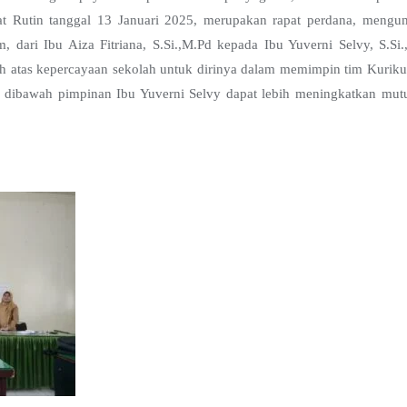
at Rutin tanggal 13 Januari 2025, merupakan rapat perdana, meng
 dari Ibu Aiza Fitriana, S.Si.,M.Pd kepada Ibu Yuverni Selvy, S.S
sih atas kepercayaan sekolah untuk dirinya dalam memimpin tim Kur
dibawah pimpinan Ibu Yuverni Selvy dapat lebih meningkatkan mutu