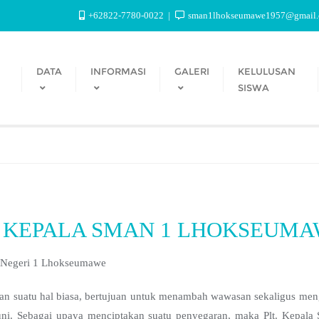
+62822-7780-0022
sman1lhokseumawe1957@gmail
DATA
INFORMASI
GALERI
KELULUSAN
SISWA
L KEPALA SMAN 1 LHOKSEUM
A Negeri 1 Lhokseumawe
n suatu hal biasa, bertujuan untuk menambah wawasan sekaligus men
kuni. Sebagai upaya menciptakan suatu penyegaran, maka Plt. Kepa