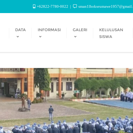
+62822-7780-0022
sman1lhokseumawe1957@gmail
DATA
INFORMASI
GALERI
KELULUSAN
SISWA