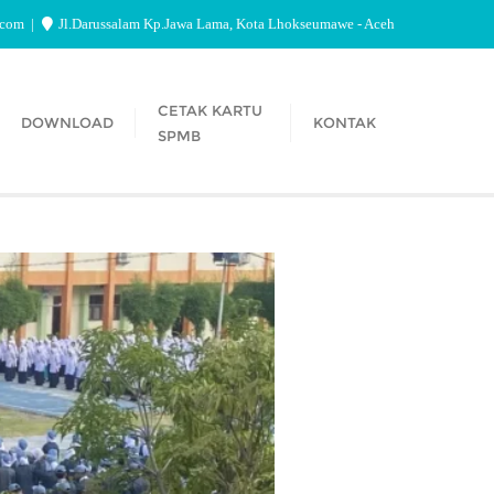
.com
Jl.Darussalam Kp.Jawa Lama, Kota Lhokseumawe - Aceh
CETAK KARTU
DOWNLOAD
KONTAK
SPMB