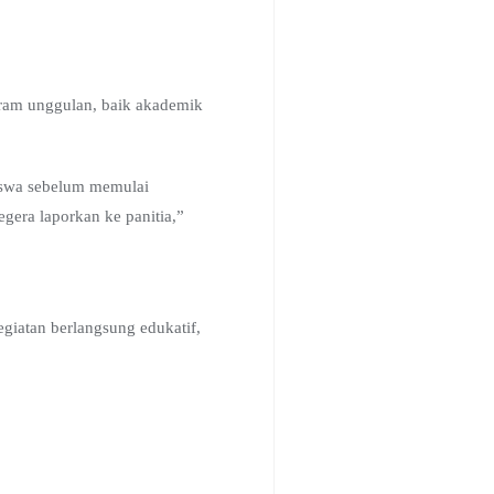
gram unggulan, baik akademik
iswa sebelum memulai
gera laporkan ke panitia,”
atan berlangsung edukatif,