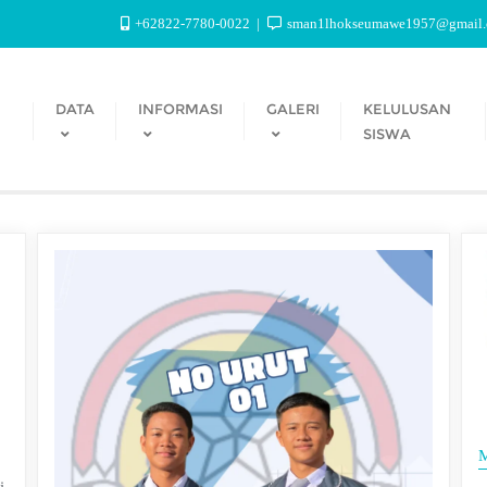
+62822-7780-0022
sman1lhokseumawe1957@gmail
DATA
INFORMASI
GALERI
KELULUSAN
SISWA