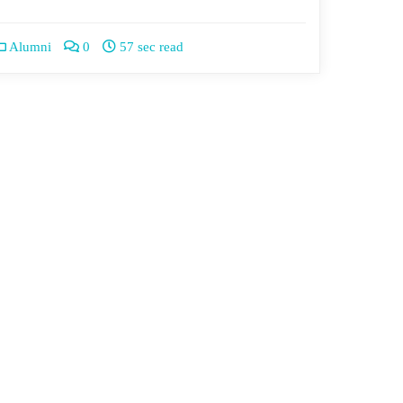
Alumni
0
57 sec read