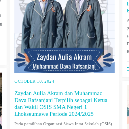
i
i
A
ng
(
s
D
R
OCTOBER 10, 2024
Zaydan Aulia Akram dan Muhammad
Dava Rafsanjani Terpilih sebagai Ketua
dan Wakil OSIS SMA Negeri 1
Lhokseumawe Periode 2024/2025
Pada pemilihan Organisasi Siswa Intra Sekolah (OSIS)