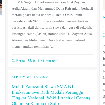
di SMA Negeri 1 Lhokseumawe, kandidat Zaydan
Aulia Akram dan Muhammad Dava Rafsanjani berhasil
meraih posisi ketua dan wakil ketua OSIS untuk
periode 2024/2025. Proses pemilihan ini melibatkan
partisipasi aktif dari seluruh siswa dan guru di sekolah.
Pasangan calon (Paslon) nomor urut 01, Zaydan Aulia
Akram dan Muhammad Dava Rafsanjani, berhasil
A
memenangkan pemilihan […]
S
b
Berita
0
1 min read
m
N
SEPTEMBER 18, 2022
L
u
Muhd. Zamzami Siswa SMA N1
N
Lhokseumawe Raih Medali Perunggu
S
Tingkat Nasional, Wakili Aceh di Cabang
Olahraga Kempo di Solo
K