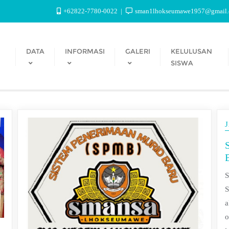
+62822-7780-0022
sman1lhokseumawe1957@gmail
DATA
INFORMASI
GALERI
KELULUSAN
SISWA
S
S
a
o