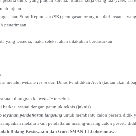
on peserta didik yang pindah karena: Mutasi kerja orang tua (ASN, TN
lah tujuan
ugas atau Surat Keputusan (SK) penugasan orang tua dari instansi yang
ah penerimaan.
ota yang tersedia, maka seleksi akan dilakukan berdasarkan:
)
n
iri melalui
website resmi
dari Dinas Pendidikan Aceh (tautan akan dib
yaratan diunggah ke
website
tersebut.
 berkas sesuai dengan petunjuk teknis (juknis).
 layanan pendaftaran langsung
untuk membantu calon peserta didik 
sampaikan melalui akun pendaftaran masing-masing calon peserta didi
Sekolah Bidang Kesiswaam dan Guru SMAN 1 Lhokseumawe