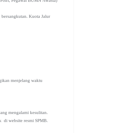
I/Polri, Pegawai BUMN /swasta)
 bersangkutan. Kuota Jalur
agikan menjelang waktu
yang mengalami kesulitan.
k di website resmi SPMB.