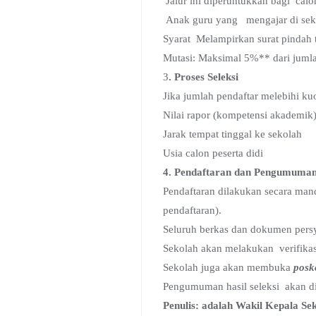
Jalur ini diperuntukkan bagi cal
Anak guru yang mengajar di seko
Syarat Melampirkan surat pindah t
Mutasi: Maksimal 5%** dari juml
3
. Proses Seleksi
Jika jumlah pendaftar melebihi ku
Nilai rapor (kompetensi akademik
Jarak tempat tinggal ke sekolah
Usia calon peserta didi
4. Pendaftaran dan Pengumuma
Pendaftaran dilakukan secara mand
pendaftaran).
Seluruh berkas dan dokumen pers
Sekolah akan melakukan verifikasi
Sekolah juga akan membuka
posko
Pengumuman hasil seleksi akan di
Penulis: adalah Wakil Kepala 