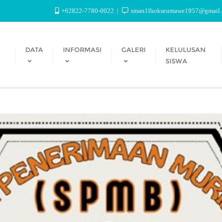
+62822-7780-0022
sman1lhokseumawe1957@gmail
DATA
INFORMASI
GALERI
KELULUSAN
SISWA