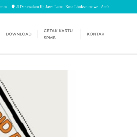
.com
Jl.Darussalam Kp.Jawa Lama, Kota Lhokseumawe - Aceh
CETAK KARTU
DOWNLOAD
KONTAK
SPMB