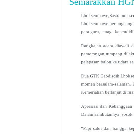
Semarakkan HGN
Lhokseumawe,Sastrapuna
Lhokseumawe berlangsung k
para guru, tenaga kependidi
Rangkaian acara diawali d
pemotongan tumpeng dilak
pelepasan balon ke udara se
Dua GTK Cabdisdik Lhokseum
momen bersalam-salaman. P
Kemeriahan berlanjut di ru
Apresiasi dan Kebanggaan
Dalam sambutannya, sosok ya
“Papi salut dan bangga ke