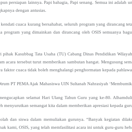
pun persiapan lainnya. Papi bahagia, Papi senang. Semua ini adalah
kapnya dengan antusias.
dati cuaca kurang bersahabat, seluruh program yang dirancang tet
ua program yang dimainkan dan dirancang oleh OSIS semuanya bagus d
ari pihak Kasubbag Tata Usaha (TU) Cabang Dinas Pendidikan Wilay
lam acara tersebut turut memberikan sambutan hangat. Mengusung sem
 faktor cuaca tidak boleh menghalangi penghormatan kepada pahlawan
irum PT PEMA Ajak Mahasiswa UIN Sultanah Nahrasiyah ‘Membumika
mengucapkan selamat Hari Ulang Tahun Guru yang ke-80. Alhamduli
leh menyurutkan semangat kita dalam memberikan apresiasi kepada guru
sekolah dan siswa dalam memuliakan gurunya. “Banyak kegiatan dila
ak kami, OSIS, yang telah memfasilitasi acara ini untuk guru-guru hebat