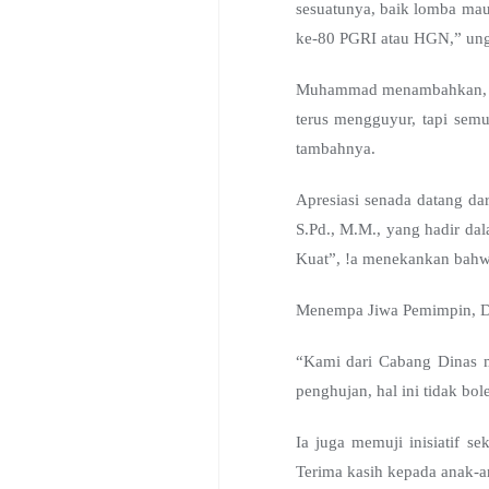
sesuatunya, baik lomba mau
ke-80 PGRI atau HGN,” ung
Muhammad menambahkan, ken
terus mengguyur, tapi sem
tambahnya.
Apresiasi senada datang d
S.Pd., M.M., yang hadir da
Kuat”, !a menekankan bahwa
Menempa Jiwa Pemimpin, D
“Kami dari Cabang Dinas 
penghujan, hal ini tidak bo
Ia juga memuji inisiatif 
Terima kasih kepada anak-an