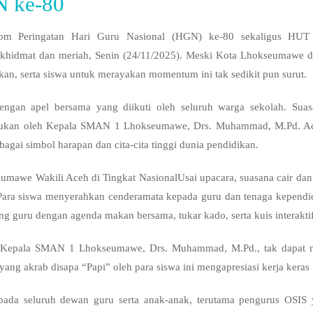
 ke-80
.com Peringatan Hari Guru Nasional (HGN) ke-80 sekaligus H
hidmat dan meriah, Senin (24/11/2025). Meski Kota Lhokseumawe di
kan, serta siswa untuk merayakan momentum ini tak sedikit pun surut.
engan apel bersama yang diikuti oleh seluruh warga sekolah. Suas
ukan oleh Kepala SMAN 1 Lhokseumawe, Drs. Muhammad, M.Pd. Aca
bagai simbol harapan dan cita-cita tinggi dunia pendidikan.
awe Wakili Aceh di Tingkat NasionalUsai upacara, suasana cair dan 
ara siswa menyerahkan cenderamata kepada guru dan tenaga kependid
ang guru dengan agenda makan bersama, tukar kado, serta kuis interakt
 Kepala SMAN 1 Lhokseumawe, Drs. Muhammad, M.Pd., tak dapat 
ng akrab disapa “Papi” oleh para siswa ini mengapresiasi kerja keras
pada seluruh dewan guru serta anak-anak, terutama pengurus OSIS 