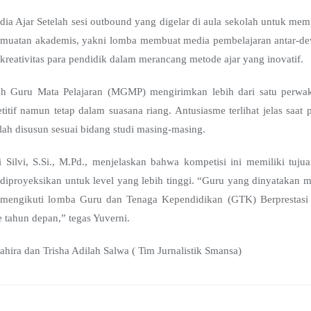
dia Ajar Setelah sesi outbound yang digelar di aula sekolah untuk me
 muatan akademis, yakni lomba membuat media pembelajaran antar-dew
reativitas para pendidik dalam merancang metode ajar yang inovatif.
 Guru Mata Pelajaran (MGMP) mengirimkan lebih dari satu perwaki
titif namun tetap dalam suasana riang. Antusiasme terlihat jelas saa
ah disusun sesuai bidang studi masing-masing.
 Silvi, S.Si., M.Pd., menjelaskan bahwa kompetisi ini memiliki tuj
diproyeksikan untuk level yang lebih tinggi. “Guru yang dinyatakan m
mengikuti lomba Guru dan Tenaga Kependidikan (GTK) Berprestasi 
tahun depan,” tegas Yuverni.
ahira dan Trisha Adilah Salwa ( Tim Jurnalistik Smansa)