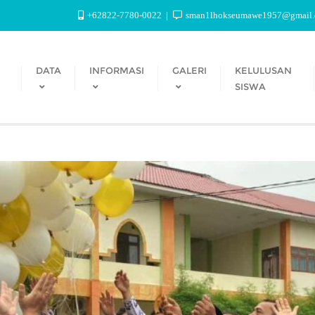
+62822-7780-0022
sman1lhokseumawe1957@gmail
DATA
INFORMASI
GALERI
KELULUSAN
SISWA