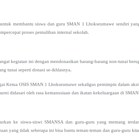
uan untuk membantu siswa dan guru SMAN 1 Lhokseumawe sendiri yan
mpercepat proses pemulihan internal sekolah.
gat kegiatan ini dengan mendonasikan barang-barang non-tunai berup
ng tunai seperti donasi se-ikhlasnya.
ai Ketua OSIS SMAN 1 Lhokseumawe sekaligus pemimpin dalam aksi
 murni didasari oleh rasa kemanusiaan dan ikatan kekeluargaan di SMA
salurkan ke siswa-siswi SMANSA dan guru-guru yang memang terdamp
uan yang tidak seberapa ini bisa bantu teman-teman dan guru-guru kita