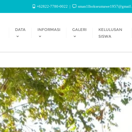
+62822-7780-0022
sman1lhokseumawe1957@gmail
DATA
INFORMASI
GALERI
KELULUSAN
SISWA