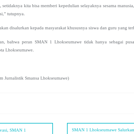
 setidaknya kita bisa memberi kepedulian selayaknya sesama manusia, 
i,” tutupnya.
akan disalurkan kepada masyarakat khususnya siswa dan guru yang terk
kan, bahwa peran SMAN 1 Lhokseumawe tidak hanya sebagai pusat 
Kota Lhokseumawe.
Tim Jurnalistik Smansa Lhokseumawe)
SMAN 1 Lhokseumawe Salurkan D
ovasi, SMAN 1