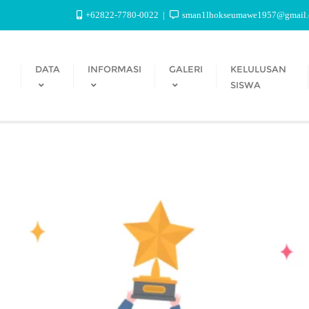
+62822-7780-0022
sman1lhokseumawe1957@gmail
DATA
INFORMASI
GALERI
KELULUSAN
SISWA