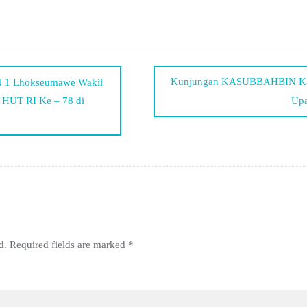
Kunjungan KASUBBAHBIN Kaja
N 1 Lhokseumawe Wakil
 HUT RI Ke – 78 di
Upa
d.
Required fields are marked
*