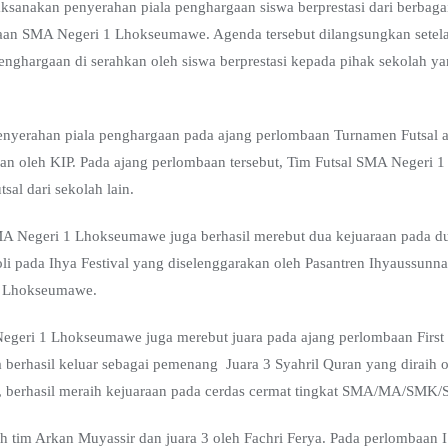
nakan penyerahan piala penghargaan siswa berprestasi dari berbagai
aan SMA Negeri 1 Lhokseumawe. Agenda tersebut dilangsungkan setela
penghargaan di serahkan oleh siswa berprestasi kepada pihak sekolah y
enyerahan piala penghargaan pada ajang perlombaan Turnamen Futsal a
n oleh KIP. Pada ajang perlombaan tersebut, Tim Futsal SMA Negeri 
sal dari sekolah lain.
MA Negeri 1 Lhokseumawe juga berhasil merebut dua kejuaraan pada d
oli pada Ihya Festival yang diselenggarakan oleh Pasantren Ihyaussunn
m Lhokseumawe.
A Negeri 1 Lhokseumawe juga merebut juara pada ajang perlombaan Firs
berhasil keluar sebagai pemenang Juara 3 Syahril Quran yang diraih o
, berhasil meraih kejuaraan pada cerdas cermat tingkat SMA/MA/SMK/S
eh tim Arkan Muyassir dan juara 3 oleh Fachri Ferya. Pada perlombaan 