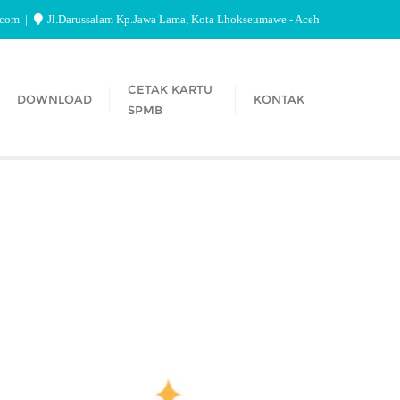
.com
Jl.Darussalam Kp.Jawa Lama, Kota Lhokseumawe - Aceh
CETAK KARTU
DOWNLOAD
KONTAK
SPMB