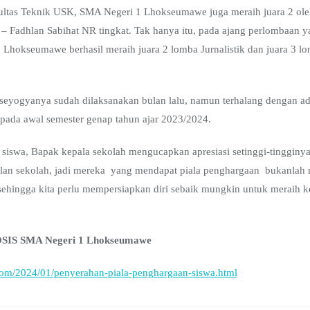
ultas Teknik USK, SMA Negeri 1 Lhokseumawe juga meraih juara 2 oleh
– Fadhlan Sabihat NR tingkat. Tak hanya itu, pada ajang perlombaan 
okseumawe berhasil meraih juara 2 lomba Jurnalistik dan juara 3 lom
seyogyanya sudah dilaksanakan bulan lalu, namun terhalang dengan ada
 pada awal semester genap tahun ajar 2023/2024.
ra siswa, Bapak kepala sekolah mengucapkan apresiasi setinggi-tingginy
lan sekolah, jadi mereka yang mendapat piala penghargaan bukanlah 
sehingga kita perlu mempersiapkan diri sebaik mungkin untuk meraih ke
k OSIS SMA Negeri 1 Lhokseumawe
com/2024/01/penyerahan-piala-penghargaan-siswa.html